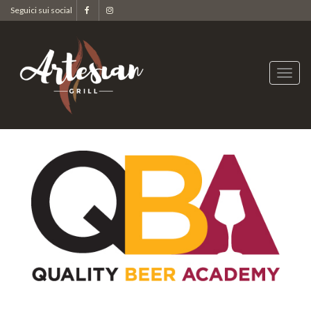
Seguici sui social
Apri
men