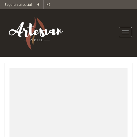
Seguici sui social
Apri
men